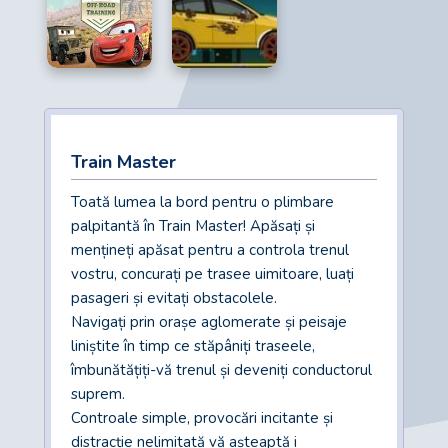
Train Master
Toată lumea la bord pentru o plimbare
palpitantă în Train Master! Apăsați și
mențineți apăsat pentru a controla trenul
vostru, concurați pe trasee uimitoare, luați
pasageri și evitați obstacolele.
Navigați prin orașe aglomerate și peisaje
liniștite în timp ce stăpâniți traseele,
îmbunătățiți-vă trenul și deveniți conductorul
suprem.
Controale simple, provocări incitante și
distracție nelimitată vă așteaptă i