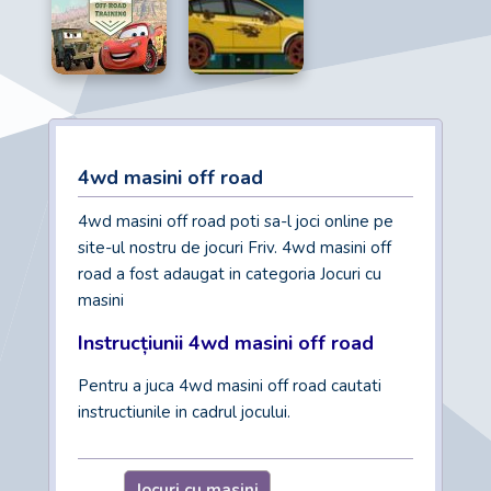
4wd masini off road
4wd masini off road poti sa-l joci online pe
site-ul nostru de jocuri Friv. 4wd masini off
road a fost adaugat in categoria Jocuri cu
masini
Instrucțiunii 4wd masini off road
Pentru a juca 4wd masini off road cautati
instructiunile in cadrul jocului.
Jocuri cu masini