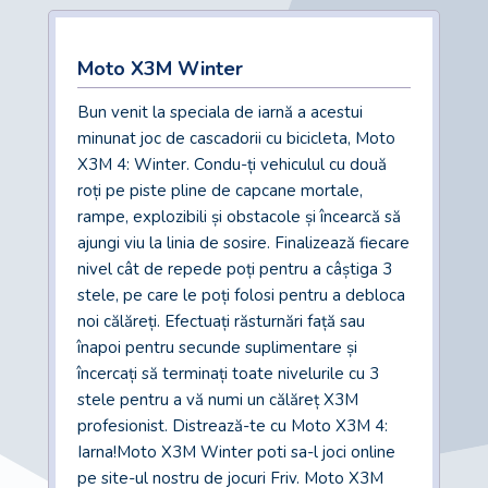
Moto X3M Winter
Bun venit la speciala de iarnă a acestui
minunat joc de cascadorii cu bicicleta, Moto
X3M 4: Winter. Condu-ți vehiculul cu două
roți pe piste pline de capcane mortale,
rampe, explozibili și obstacole și încearcă să
ajungi viu la linia de sosire. Finalizează fiecare
nivel cât de repede poți pentru a câștiga 3
stele, pe care le poți folosi pentru a debloca
noi călăreți. Efectuați răsturnări față sau
înapoi pentru secunde suplimentare și
încercați să terminați toate nivelurile cu 3
stele pentru a vă numi un călăreț X3M
profesionist. Distrează-te cu Moto X3M 4:
Iarna!Moto X3M Winter poti sa-l joci online
pe site-ul nostru de jocuri Friv. Moto X3M